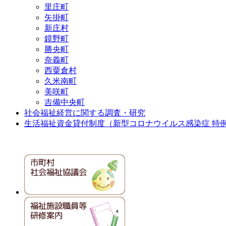
里庄町
矢掛町
新庄村
鏡野町
勝央町
奈義町
西粟倉村
久米南町
美咲町
吉備中央町
社会福祉経営に関する調査・研究
生活福祉資金貸付制度（新型コロナウイルス感染症 特