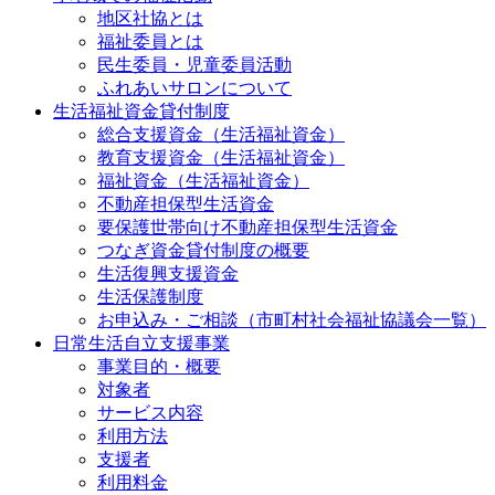
地区社協とは
福祉委員とは
民生委員・児童委員活動
ふれあいサロンについて
生活福祉資金貸付制度
総合支援資金（生活福祉資金）
教育支援資金（生活福祉資金）
福祉資金（生活福祉資金）
不動産担保型生活資金
要保護世帯向け不動産担保型生活資金
つなぎ資金貸付制度の概要
生活復興支援資金
生活保護制度
お申込み・ご相談（市町村社会福祉協議会一覧）
日常生活自立支援事業
事業目的・概要
対象者
サービス内容
利用方法
支援者
利用料金