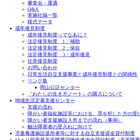
審査会・運適
Q&A
実施社協一覧
様式データ
成年後見制度
成年後見制度ってなあに？
法定後見制度 1：補助
法定後見制度 2：保佐
法定後見制度 3：成年後見
任意後見制度
お問い合わせ
日常生活自立支援事業と成年後見制度との関係性
リンク集
岡山公証センター
『わたしの生き方ノート』の購入について
地域生活定着支援センター
支援の流れ
障がい者福祉施設等における、罪を犯した方の受
障がい者支援施設入所までの流れ（事例）
触法障害者の受入れに向けて
児童養護施設退所者等に対する自立支援資金貸付制度
ひとり親家庭高等職業訓練促進資金貸付制度（高等職業