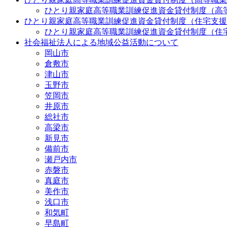
ひとり親家庭高等職業訓練促進資金貸付制度（高
ひとり親家庭高等職業訓練促進資金貸付制度（住宅支援
ひとり親家庭高等職業訓練促進資金貸付制度（住
社会福祉法人による地域公益活動について
岡山市
倉敷市
津山市
玉野市
笠岡市
井原市
総社市
高梁市
新見市
備前市
瀬戸内市
赤磐市
真庭市
美作市
浅口市
和気町
早島町