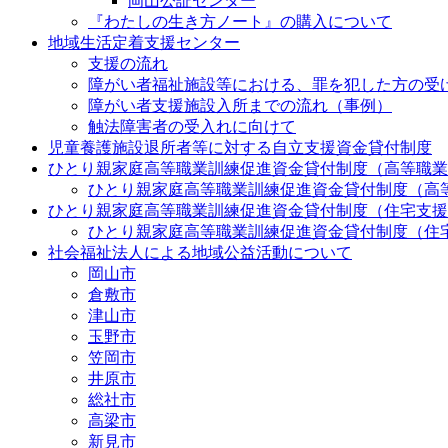
岡山公証センター
『わたしの生き方ノート』の購入について
地域生活定着支援センター
支援の流れ
障がい者福祉施設等における、罪を犯した方の受
障がい者支援施設入所までの流れ（事例）
触法障害者の受入れに向けて
児童養護施設退所者等に対する自立支援資金貸付制度
ひとり親家庭高等職業訓練促進資金貸付制度（高等職業
ひとり親家庭高等職業訓練促進資金貸付制度（高
ひとり親家庭高等職業訓練促進資金貸付制度（住宅支援
ひとり親家庭高等職業訓練促進資金貸付制度（住
社会福祉法人による地域公益活動について
岡山市
倉敷市
津山市
玉野市
笠岡市
井原市
総社市
高梁市
新見市