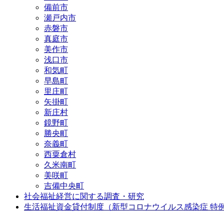
備前市
瀬戸内市
赤磐市
真庭市
美作市
浅口市
和気町
早島町
里庄町
矢掛町
新庄村
鏡野町
勝央町
奈義町
西粟倉村
久米南町
美咲町
吉備中央町
社会福祉経営に関する調査・研究
生活福祉資金貸付制度（新型コロナウイルス感染症 特