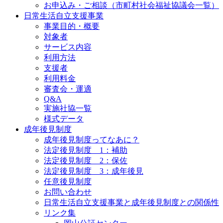
お申込み・ご相談（市町村社会福祉協議会一覧）
日常生活自立支援事業
事業目的・概要
対象者
サービス内容
利用方法
支援者
利用料金
審査会・運適
Q&A
実施社協一覧
様式データ
成年後見制度
成年後見制度ってなあに？
法定後見制度 1：補助
法定後見制度 2：保佐
法定後見制度 3：成年後見
任意後見制度
お問い合わせ
日常生活自立支援事業と成年後見制度との関係性
リンク集